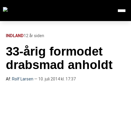
Åbn me
Søg efter:
SØG
INDLAND
12 år siden
33-årig formodet
FORSIDE
drabsmad anholdt
112
Af:
Rolf Larsen
— 10. juli 2014 kl. 17:37
INDLAND
UDLAND
TV OVERSIGT