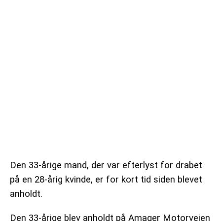
VEJRUDSIGTEN
OM 365NYHEDER.DK
PRIVATLIVSPOLITIK
COOKIEPOLITIK (EU)
OPHAVSRET PÅ 365NYHEDER.DK
Den 33-årige mand, der var efterlyst for drabet
på en 28-årig kvinde, er for kort tid siden blevet
anholdt.
Den 33-årige blev anholdt på Amager Motorvejen