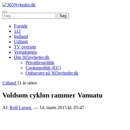
Åbn
Søg
Søg
menu
efter:
Forside
112
Indland
Udland
TV oversigt
Vejrudsigten
Om 365nyheder.dk
Privatlivspolitik
Cookiepolitik (EU)
Ophavsret på 365nyheder.dk
Udland
11 år siden
Voldsom cyklon rammer Vanuatu
Af:
Rolf Larsen
— 14. marts 2015 kl. 05:47