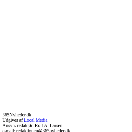
365Nyheder.dk
Udgives af
Local Media
Ansvh. redaktør: Rolf A. Larsen.
e-mail: redaktionen@365nyheder.dk