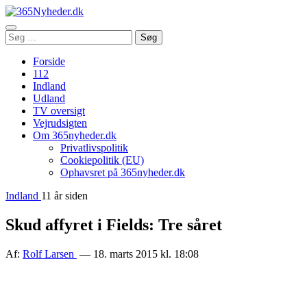
Åbn
Søg
Søg
menu
efter:
Forside
112
Indland
Udland
TV oversigt
Vejrudsigten
Om 365nyheder.dk
Privatlivspolitik
Cookiepolitik (EU)
Ophavsret på 365nyheder.dk
Indland
11 år siden
Skud affyret i Fields: Tre såret
Af:
Rolf Larsen
— 18. marts 2015 kl. 18:08