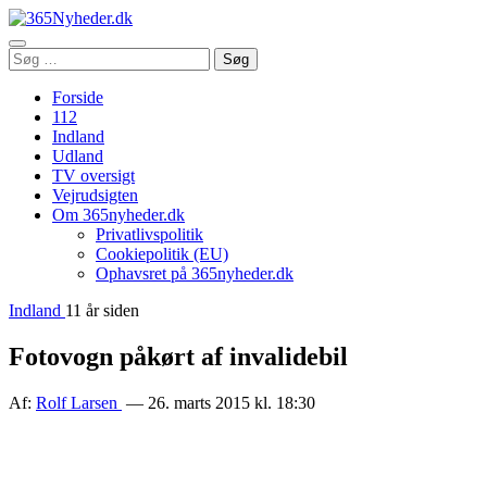
Åbn
Søg
Søg
menu
efter:
Forside
112
Indland
Udland
TV oversigt
Vejrudsigten
Om 365nyheder.dk
Privatlivspolitik
Cookiepolitik (EU)
Ophavsret på 365nyheder.dk
Indland
11 år siden
Fotovogn påkørt af invalidebil
Af:
Rolf Larsen
— 26. marts 2015 kl. 18:30