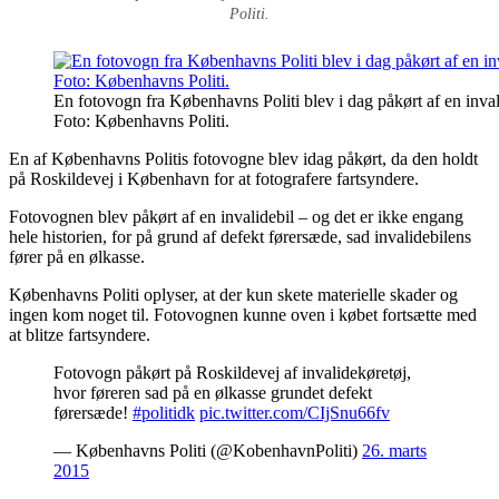
Politi.
En fotovogn fra Københavns Politi blev i dag påkørt af en inva
Foto: Københavns Politi.
En af Københavns Politis fotovogne blev idag påkørt, da den holdt
på Roskildevej i København for at fotografere fartsyndere.
Fotovognen blev påkørt af en invalidebil – og det er ikke engang
hele historien, for på grund af defekt førersæde, sad invalidebilens
fører på en ølkasse.
Københavns Politi oplyser, at der kun skete materielle skader og
ingen kom noget til. Fotovognen kunne oven i købet fortsætte med
at blitze fartsyndere.
Fotovogn påkørt på Roskildevej af invalidekøretøj,
hvor føreren sad på en ølkasse grundet defekt
førersæde!
#politidk
pic.twitter.com/CIjSnu66fv
— Københavns Politi (@KobenhavnPoliti)
26. marts
2015