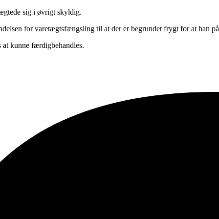
gtede sig i øvrigt skyldig.
delsen for varetægtsfængsling til at der er begrundet frygt for at han på 
s at kunne færdigbehandles.