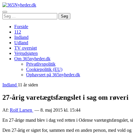
Åbn
Søg
Søg
menu
efter:
Forside
112
Indland
Udland
TV oversigt
Vejrudsigten
Om 365nyheder.dk
Privatlivspolitik
Cookiepolitik (EU)
Ophavsret på 365nyheder.dk
Indland
11 år siden
27-årig varetægtsfængslet i sag om røveri
Af:
Rolf Larsen
— 8. maj 2015 kl. 15:44
En 27-årige mand blev i dag ved retten i Odense varetægtsfængslet, sig
Den 27-årig er sigtet for, sammen med en anden person, med vold og tr