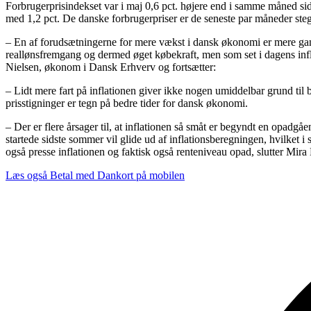
Forbrugerprisindekset var i maj 0,6 pct. højere end i samme måned sids
med 1,2 pct. De danske forbrugerpriser er de seneste par måneder stege
– En af forudsætningerne for mere vækst i dansk økonomi er mere gang
reallønsfremgang og dermed øget købekraft, men som set i dagens inflati
Nielsen, økonom i Dansk Erhverv og fortsætter:
– Lidt mere fart på inflationen giver ikke nogen umiddelbar grund til
prisstigninger er tegn på bedre tider for dansk økonomi.
– Der er flere årsager til, at inflationen så småt er begyndt en opadg
startede sidste sommer vil glide ud af inflationsberegningen, hvilket i 
også presse inflationen og faktisk også renteniveau opad, slutter Mira
Læs også
Betal med Dankort på mobilen