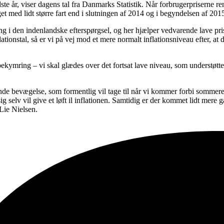
te år, viser dagens tal fra Danmarks Statistik. Når forbrugerpriserne ren
t med lidt større fart end i slutningen af 2014 og i begyndelsen af 201
 i den indenlandske efterspørgsel, og her hjælper vedvarende lave priss
onstal, så er vi på vej mod et mere normalt inflationsniveau efter, at de
 bekymring – vi skal glædes over det fortsat lave niveau, som understø
ående bevægelse, som formentlig vil tage til når vi kommer forbi sommer
sig selv vil give et løft il inflationen. Samtidig er der kommet lidt mer
 Lie Nielsen.