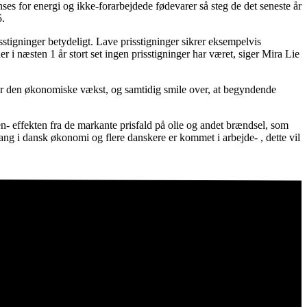
ses for energi og ikke-forarbejdede fødevarer så steg de det seneste år
5.
tigninger betydeligt. Lave prisstigninger sikrer eksempelvis
r i næsten 1 år stort set ingen prisstigninger har været, siger Mira Lie
tter den økonomiske vækst, og samtidig smile over, at begyndende
en- effekten fra de markante prisfald på olie og andet brændsel, som
e gang i dansk økonomi og flere danskere er kommet i arbejde- , dette vil