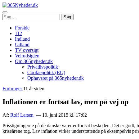
Åbn
Søg
Søg
menu
efter:
Forside
112
Indland
Udland
TV oversigt
Vejrudsigten
Om 365nyheder.dk
Privatlivspolitik
Cookiepolitik (EU)
Ophavsret på 365nyheder.dk
Forbruger
11 år siden
Inflationen er fortsat lav, men på vej op
Af:
Rolf Larsen
— 10. juni 2015 kl. 17:02
Prisstigningerne på de danske varer er fortsat beskeden. Det er godt, h
kriseårene tog. Lav inflation virker understøttende på eksempelvis 