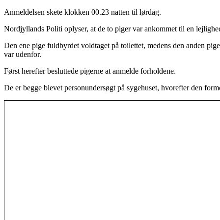
Anmeldelsen skete klokken 00.23 natten til lørdag.
Nordjyllands Politi oplyser, at de to piger var ankommet til en lej
Den ene pige fuldbyrdet voldtaget på toilettet, medens den anden pi
var udenfor.
Først herefter besluttede pigerne at anmelde forholdene.
De er begge blevet personundersøgt på sygehuset, hvorefter den formo