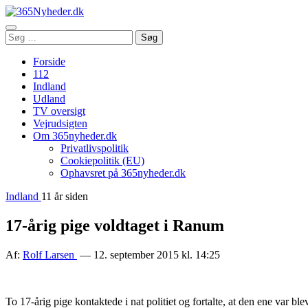
Åbn
Søg
Søg
menu
efter:
Forside
112
Indland
Udland
TV oversigt
Vejrudsigten
Om 365nyheder.dk
Privatlivspolitik
Cookiepolitik (EU)
Ophavsret på 365nyheder.dk
Indland
11 år siden
17-årig pige voldtaget i Ranum
Af:
Rolf Larsen
— 12. september 2015 kl. 14:25
To 17-årig pige kontaktede i nat politiet og fortalte, at den ene var bl