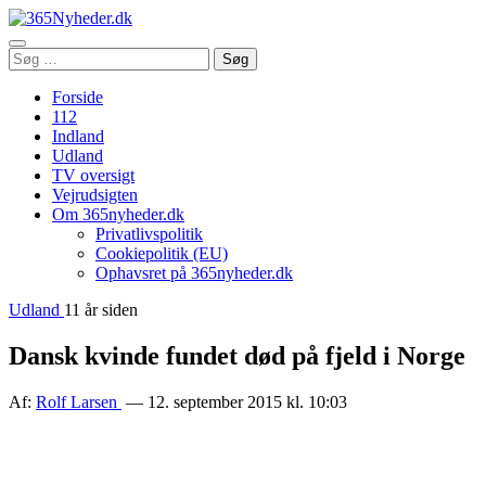
Åbn
Søg
Søg
menu
efter:
Forside
112
Indland
Udland
TV oversigt
Vejrudsigten
Om 365nyheder.dk
Privatlivspolitik
Cookiepolitik (EU)
Ophavsret på 365nyheder.dk
Udland
11 år siden
Dansk kvinde fundet død på fjeld i Norge
Af:
Rolf Larsen
— 12. september 2015 kl. 10:03