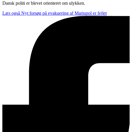
Dansk politi er blevet orienteret om ulykken.
Læs også
Nyt forsøg på evakuering af Mariupol er fejlet