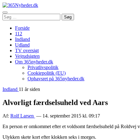
Åbn
Søg
Søg
menu
efter:
Forside
112
Indland
Udland
TV oversigt
Vejrudsigten
Om 365nyheder.dk
Privatlivspolitik
Cookiepolitik (EU)
Ophavsret på 365nyheder.dk
Indland
11 år siden
Alvorligt færdselsuheld ved Aars
Af:
Rolf Larsen
— 14. september 2015 kl. 09:17
En person er omkommet efter et voldsomt færdselsuheld på Roldvej v
Ulykken skete kort efter klokken seks i morges.