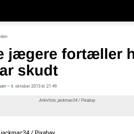
iden
e jægere fortæller 
ar skudt
sen
— 6. oktober 2015 kl. 21:49
Arkivfoto:
jackmac34
/ Pixabay