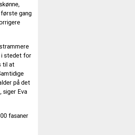
 skønne,
r første gang
orrigere
n strammere
 i stedet for
til at
Samtidige
lder på det
, siger Eva
.900 fasaner