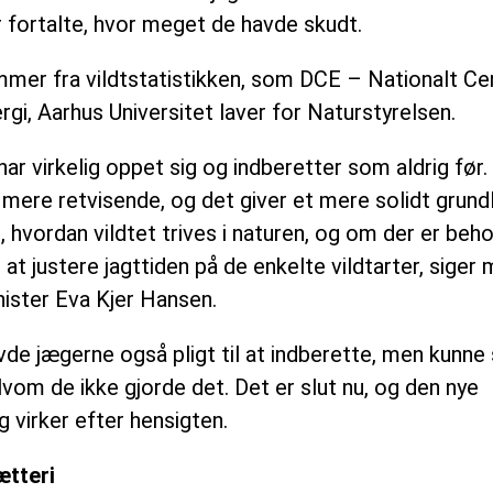
r fortalte, hvor meget de havde skudt.
mmer fra vildtstatistikken, som DCE – Nationalt Ce
rgi, Aarhus Universitet laver for Naturstyrelsen.
r virkelig oppet sig og indberetter som aldrig før.
 mere retvisende, og det giver et mere solidt grundl
, hvordan vildtet trives i naturen, og om der er beh
 at justere jagttiden på de enkelte vildtarter, siger 
ister Eva Kjer Hansen.
vde jægerne også pligt til at indberette, men kunne 
lvom de ikke gjorde det. Det er slut nu, og den nye
 virker efter hensigten.
ætteri