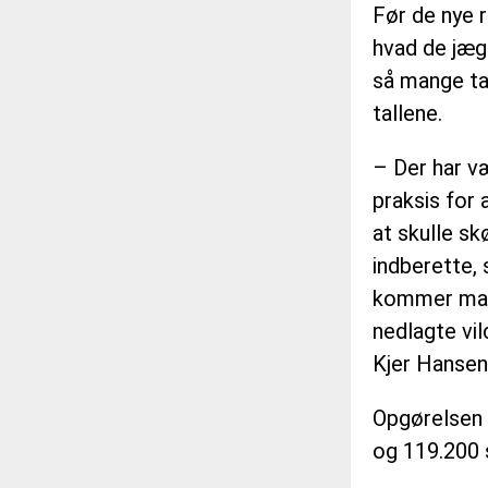
Før de nye r
hvad de jæge
så mange tal
tallene.
– Der har v
praksis for 
at skulle sk
indberette,
kommer mang
nedlagte vil
Kjer Hansen
Opgørelsen v
og 119.200 s