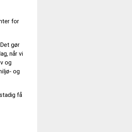
nter for
 Det gør
ag, når vi
ov og
miljø- og
stadig få