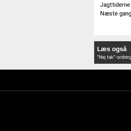
Jagttiderne 
Næste gang 
Læs også
”Nej tak”-ordni