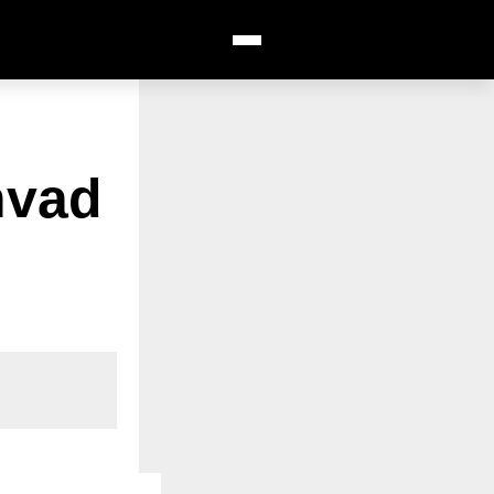
Åbn menu
SØG
hvad