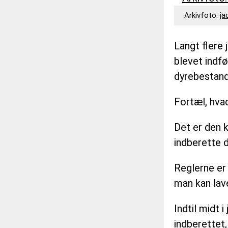
VEJRUDSIGTEN
Arkivfoto:
ja
Langt flere 
OM 365NYHEDER.DK
blevet indfø
PRIVATLIVSPOLITIK
dyrebestand
COOKIEPOLITIK (EU)
Fortæl, hvad
OPHAVSRET PÅ 365NYHE
Det er den k
indberette 
Reglerne er 
man kan lav
Indtil midt 
indberettet,