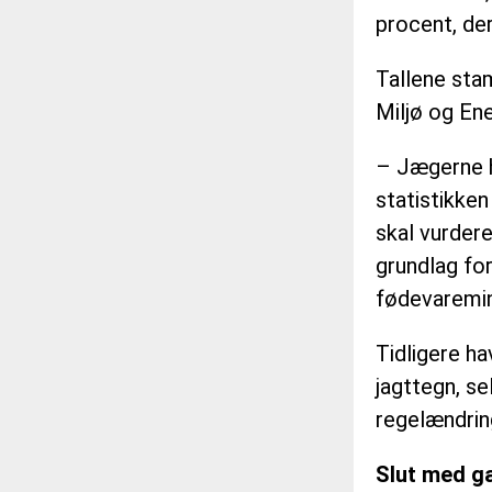
procent, de
Tallene sta
Miljø og Ene
– Jægerne ha
statistikken
skal vurdere
grundlag for
fødevaremin
Tidligere ha
jagttegn, se
regelændring
Slut med g