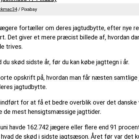
ckmac34
/ Pixabay
jægere fortæller om deres jagtudbytte, efter nye re
rt. Det giver et mere præcist billede af, hvordan d
e trives.
 du skød sidste år, før du kan købe jagttegn i år.
DER.DK
orte opskrift på, hvordan man får næsten samtlige 
deres jagtudbytte.
indført for at få et bedre overblik over det danske v
e de mest hensigtsmæssige jagttider.
i juni havde 162.742 jægere eller flere end 91 procen
 hvad de skød i sidste jagtsæson. Året før var det k