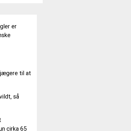
gler er
anske
jægere til at
ildt, så
t
un cirka 65