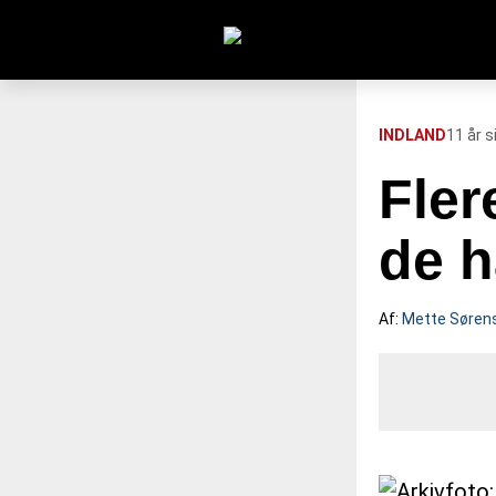
Søg efter:
INDLAND
11 år s
Fler
FORSIDE
de h
112
Af:
Mette Søren
INDLAND
UDLAND
TV OVERSIGT