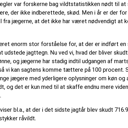
egler var forskerne bag vildtstatistikken nødt til at
re, der ikke indberettede, skød. Men i år er der fo
 fra jægerne, at det ikke har været nødvendigt at k
æret enorm stor forståelse for, at der er indført e
at udstede jagttegn. Nu ved vi, hvad der bliver skudt
ønne, og jægerne har stadig indtil udgangen af marts 
 så vi kan sagtens komme tættere på 100 procent. 
e jægere med yderligere oplysninger om køn og a
dt, og det er kun med til at skaffe endnu mere viden
.
iser bl.a., at der i det sidste jagtår blev skudt 716
tykker råvildt.