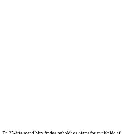
En 35-årig mand blev fredag anholdt og sigtet for to tilfælde af