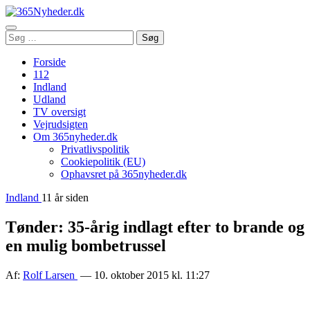
Åbn
Søg
Søg
menu
efter:
Forside
112
Indland
Udland
TV oversigt
Vejrudsigten
Om 365nyheder.dk
Privatlivspolitik
Cookiepolitik (EU)
Ophavsret på 365nyheder.dk
Indland
11 år siden
Tønder: 35-årig indlagt efter to brande og
en mulig bombetrussel
Af:
Rolf Larsen
— 10. oktober 2015 kl. 11:27