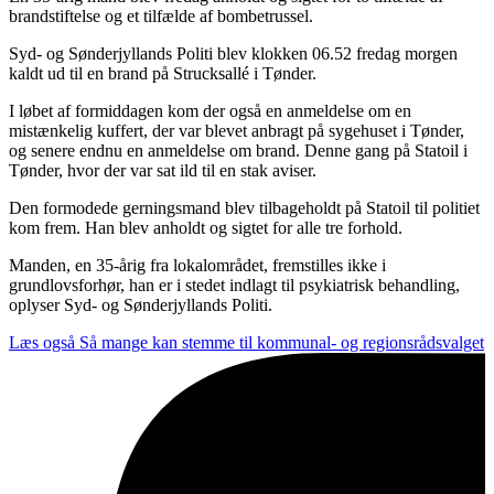
brandstiftelse og et tilfælde af bombetrussel.
Syd- og Sønderjyllands Politi blev klokken 06.52 fredag morgen
kaldt ud til en brand på Strucksallé i Tønder.
I løbet af formiddagen kom der også en anmeldelse om en
mistænkelig kuffert, der var blevet anbragt på sygehuset i Tønder,
og senere endnu en anmeldelse om brand. Denne gang på Statoil i
Tønder, hvor der var sat ild til en stak aviser.
Den formodede gerningsmand blev tilbageholdt på Statoil til politiet
kom frem. Han blev anholdt og sigtet for alle tre forhold.
Manden, en 35-årig fra lokalområdet, fremstilles ikke i
grundlovsforhør, han er i stedet indlagt til psykiatrisk behandling,
oplyser Syd- og Sønderjyllands Politi.
Læs også
Så mange kan stemme til kommunal- og regionsrådsvalget