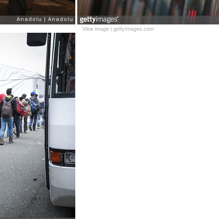
View image
|
gettyimages.com