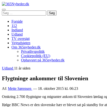
Åbn
Søg
Søg
menu
efter:
Forside
112
Indland
Udland
TV oversigt
Vejrudsigten
Om 365nyheder.dk
Privatlivspolitik
Cookiepolitik (EU)
Ophavsret på 365nyheder.dk
Udland
11 år siden
Flygtninge ankommer til Slovenien
Af:
Mette Sørensen
— 18. oktober 2015 kl. 06:23
Omkring 2.700 flygtnigne og migranter ankom til Slovenien lørdag og 
Ifølge BBC News er den slovenske hær er blevet sat på standby for at 