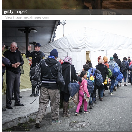
View image
|
gettyimages.com