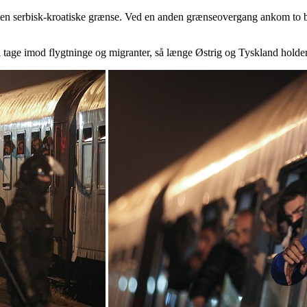
den serbisk-kroatiske grænse. Ved en anden grænseovergang ankom to b
 tage imod flygtninge og migranter, så længe Østrig og Tyskland holde