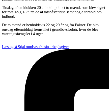
Tirsdag aften klokken 20 anholdt politiet to mænd, som blev sigtet
for foreløbig 18 tilfælde af ildspåsættelse samt nogle forhold om
indbrud.
De to mænd er henholdsvis 22 og 29 år og fra Falster. De blev
onsdag eftermiddag fremstillet i grundlovsforhør, hvor de blev
varetægtsfængslet i 4 uger.
Læs også
Stjal rundsav fra sin arbejdsgiver