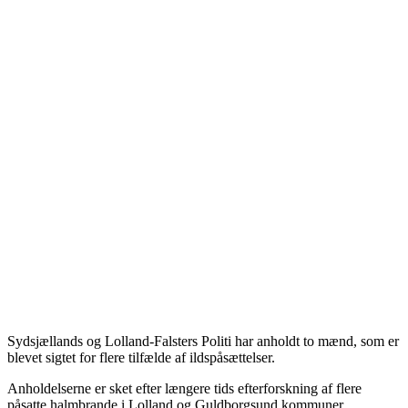
Sydsjællands og Lolland-Falsters Politi har anholdt to mænd, som er
blevet sigtet for flere tilfælde af ildspåsættelser.
Anholdelserne er sket efter længere tids efterforskning af flere
påsatte halmbrande i Lolland og Guldborgsund kommuner.