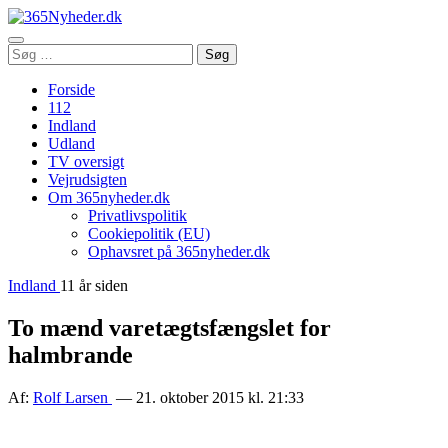
Åbn
Søg
Søg
menu
efter:
Forside
112
Indland
Udland
TV oversigt
Vejrudsigten
Om 365nyheder.dk
Privatlivspolitik
Cookiepolitik (EU)
Ophavsret på 365nyheder.dk
Indland
11 år siden
To mænd varetægtsfængslet for
halmbrande
Af:
Rolf Larsen
— 21. oktober 2015 kl. 21:33