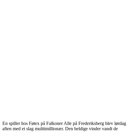
En spiller hos Føtex på Falkoner Alle på Frederiksberg blev lørdag
aften med et slag mulitimillionær. Den heldige vinder vandt de