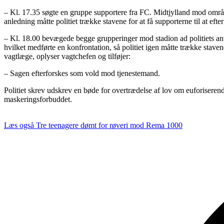
– Kl. 17.35 søgte en gruppe supportere fra FC. Midtjylland mod områd
anledning måtte politiet trække stavene for at få supporterne til at ef
– Kl. 18.00 bevægede begge grupperinger mod stadion ad politiets anvi
hvilket medførte en konfrontation, så politiet igen måtte trække stavene
vagtlæge, oplyser vagtchefen og tilføjer:
– Sagen efterforskes som vold mod tjenestemand.
Politiet skrev udskrev en bøde for overtrædelse af lov om euforiseren
maskeringsforbuddet.
Læs også
Tre teenagere dømt for røveri mod Rema 1000