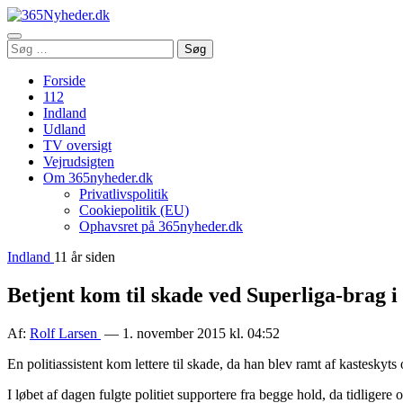
Åbn
Søg
Søg
menu
efter:
Forside
112
Indland
Udland
TV oversigt
Vejrudsigten
Om 365nyheder.dk
Privatlivspolitik
Cookiepolitik (EU)
Ophavsret på 365nyheder.dk
Indland
11 år siden
Betjent kom til skade ved Superliga-brag i
Af:
Rolf Larsen
— 1. november 2015 kl. 04:52
En politiassistent kom lettere til skade, da han blev ramt af kastesky
I løbet af dagen fulgte politiet supportere fra begge hold, da tidlige