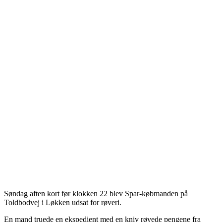
Søndag aften kort før klokken 22 blev Spar-købmanden på
Toldbodvej i Løkken udsat for røveri.
En mand truede en ekspedient med en kniv røvede pengene fra