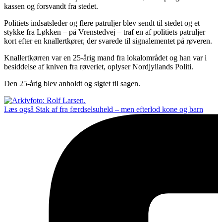
kassen og forsvandt fra stedet.
Politiets indsatsleder og flere patruljer blev sendt til stedet og et
stykke fra Løkken – på Vrenstedvej – traf en af politiets patruljer
kort efter en knallertkører, der svarede til signalementet på røveren.
Knallertkørren var en 25-årig mand fra lokalområdet og han var i
besiddelse af kniven fra røveriet, oplyser Nordjyllands Politi.
Den 25-årig blev anholdt og sigtet til sagen.
Læs også
Stak af fra færdselsuheld – men efterlod kone og barn