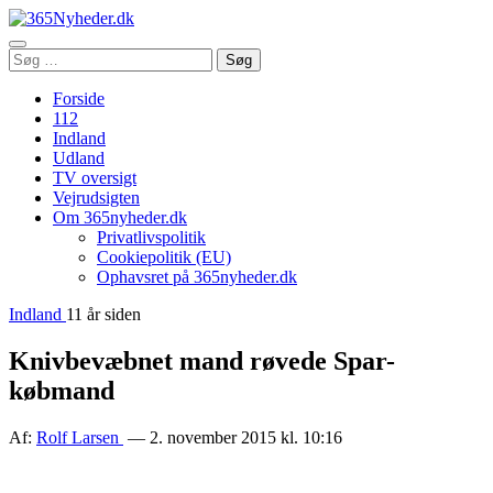
Åbn
Søg
Søg
menu
efter:
Forside
112
Indland
Udland
TV oversigt
Vejrudsigten
Om 365nyheder.dk
Privatlivspolitik
Cookiepolitik (EU)
Ophavsret på 365nyheder.dk
Indland
11 år siden
Knivbevæbnet mand røvede Spar-
købmand
Af:
Rolf Larsen
— 2. november 2015 kl. 10:16