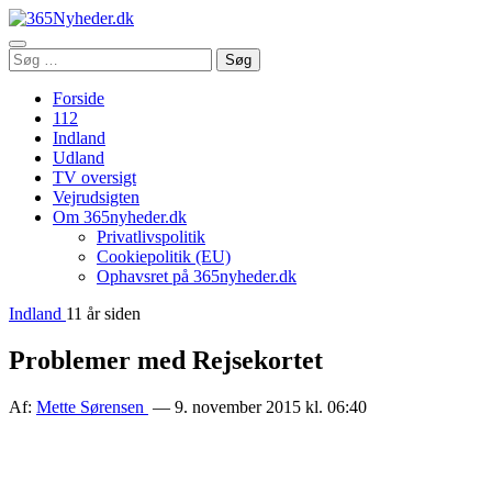
Åbn
Søg
Søg
menu
efter:
Forside
112
Indland
Udland
TV oversigt
Vejrudsigten
Om 365nyheder.dk
Privatlivspolitik
Cookiepolitik (EU)
Ophavsret på 365nyheder.dk
Indland
11 år siden
Problemer med Rejsekortet
Af:
Mette Sørensen
— 9. november 2015 kl. 06:40