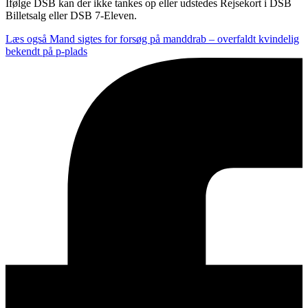
Ifølge DSB kan der ikke tankes op eller udstedes Rejsekort i DSB
Billetsalg eller DSB 7-Eleven.
Læs også
Mand sigtes for forsøg på manddrab – overfaldt kvindelig
bekendt på p-plads