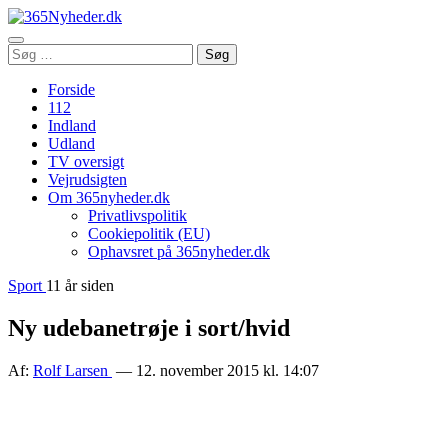
Åbn
Søg
Søg
menu
efter:
Forside
112
Indland
Udland
TV oversigt
Vejrudsigten
Om 365nyheder.dk
Privatlivspolitik
Cookiepolitik (EU)
Ophavsret på 365nyheder.dk
Sport
11 år siden
Ny udebanetrøje i sort/hvid
Af:
Rolf Larsen
— 12. november 2015 kl. 14:07