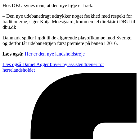
Hos DBU synes man, at den nye trøje er fræk:
– Den nye udebanedragt udtrykker noget frækhed med respekt for
traditionerne, siger Katja Moesgaard, kommerciel direktør i DBU til
dbu.dk
Danmark spiller i rødt til de afgørende playoffkampe mod Sverige,
og derfor får udebanetrøjen først premiere på banen i 2016.
Læs også:
Her er den nye landsholdstrøje
Læs også
Daniel Agger bliver ny assistenttræner for
herrelandsholdet