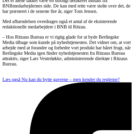
Det er alene takket være en utroligt dedikeret indsats fra
BNBmedarbejdernes side. De kan med rette være stolte over det, de
har præsteret i de seneste fire år, siger Tom Jensen.
Med afhændelsen overdrages også et antal af de eksisterende
redaktionelle medarbejdere i BNB til Ritzau.
– Hos Ritzaus Bureau er vi rigtig glade for at byde Berlingske
Media tilbage som kunde på nyhedstjenesten. Det vidner om, at vort
arbejde med at forandre og forbedre vort produkt har båret frugt, når
Berlingske Media igen finder nyhedstjenesten fra Ritzaus Bureau
attraktiv, siger Lars Vesterløkke, administrerende direktør i Ritzaus
Bureau.
Læs også
Nu kan du bytte gaverne – men kender du reglerne?