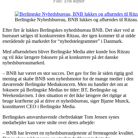
Foto: Erik Refner.
Berlingske Nyhedsbureau, BNB lukkes og afhændes til Ritzau. 
Efter fire år lukkes Berlingskes nyhedsbureau BNB. Det sker ved at
bureauet sælges til konkurrenten Ritzau, der igen kommer til at sidde
enerådende på markedet for “nyhedstelegrammer” i Danmark.
Med afhændelsen bliver Berlingske Media atter kunde hos Ritzau
og vil ikke længere fokusere på at konkurrere på det danske
nyhedsbureaumarked.
– BNB har været en stor succes. Det gav for fire år siden rigtig god
mening at skabe BNB som nyhedsmotor for de mange medier i den
daværende Berlingske Mediakoncern. Men nu handler det om at
fokusere på Berlingske Medias tre titler: BT, Berlingske og
Weekendavisen. I den situation er det ikke længere det rigtige at
bruge kræfterne på at drive et nyhedsbureau, siger Bjarne Munck,
konstitueret CEO i Berlingske Media.
Berlingskes ansvarshavende chefredaktør Tom Jensen synes
medarbejder kan være stolte over deres arbejde:
– BNB har leveret en nyhedsbureautjeneste af fremragende kvalitet.