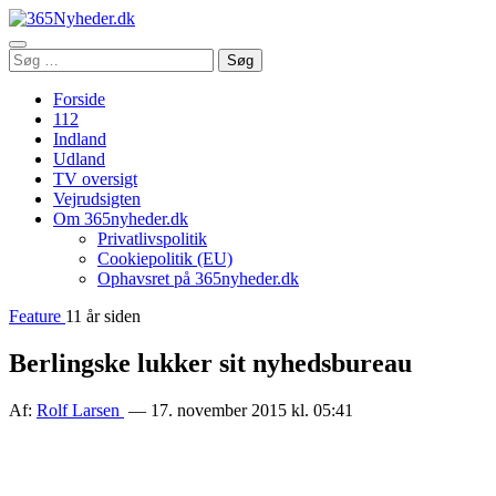
Åbn
Søg
Søg
menu
efter:
Forside
112
Indland
Udland
TV oversigt
Vejrudsigten
Om 365nyheder.dk
Privatlivspolitik
Cookiepolitik (EU)
Ophavsret på 365nyheder.dk
Feature
11 år siden
Berlingske lukker sit nyhedsbureau
Af:
Rolf Larsen
— 17. november 2015 kl. 05:41