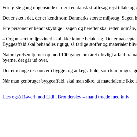
For første gang nogensinde er der i en dansk straffesag rejst tiltale o
Det er sket i det, der er kendt som Danmarks største miljøsag. Sagen
Fire personer er kendt skyldige i sagen og herefter skal retten udmåle,
– Organiseret miljøsvineri skal ikke kunne betale sig. Det er uaccept
Byggeaffald skal behandles rigtigt, så farlige stoffer og materialer bli
Naturstyrelsen fjerner op mod 100 gange om året ulovligt affald fra nat
byerne, det går ud over.
Der er mange ressourcer i bygge- og anlægsaffald, som kan bruges igen t
Når man genbruger byggeaffald, skal man sikre, at materialerne ikke in
Læs også
Røveri mod Lidl i Brønderslev – mand truede med kniv