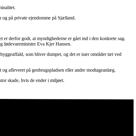
inalitet.
en og på private ejendomme på Sjælland.
t er derfor godt, at myndighederne er gået ind i den konkrete sag.
ø- og fødevareminister Eva Kjer Hansen.
il byggeaffald, som bliver dumpet, og det er især områder tæt ved
tigt og afleveret på genbrugspladsen eller andre modtageanlæg.
tor skade, hvis de ender i miljøet.