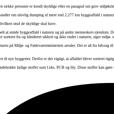
g en række personer er kendt skyldige efter en paragraf om grov miljøkrim
 handler om ulovlig dumping af mere end 2.277 ton byggeaffald i natur
 hvilken straf de skyldige skal have.
abelt at smide byggeaffald i naturen og på andre menneskers ejendom. De
ver sorteret fra og håndteret sikkert og ikke ender i naturen, siger milj
uren på Miljø- og Fødevareministeriets arealer. Det er alt fra bilvrag t
il nye byggerier. Derfor er det vigtigt, at affaldet bliver sorteret rig
deholder farlige stoffer som f.eks. PCB og bly. Disse stoffer kan gøre s