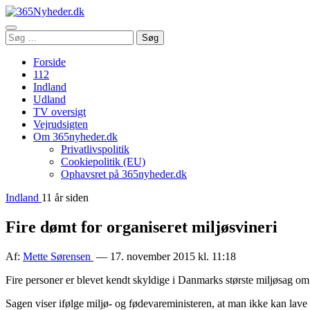
Åbn
Søg
Søg
menu
efter:
Forside
112
Indland
Udland
TV oversigt
Vejrudsigten
Om 365nyheder.dk
Privatlivspolitik
Cookiepolitik (EU)
Ophavsret på 365nyheder.dk
Indland
11 år siden
Fire dømt for organiseret miljøsvineri
Af:
Mette Sørensen
— 17. november 2015 kl. 11:18
Fire personer er blevet kendt skyldige i Danmarks største miljøsag om 
Sagen viser ifølge miljø- og fødevareministeren, at man ikke kan lave g