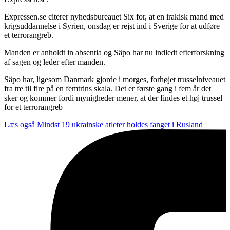
Expressen.se citerer nyhedsbureauet Six for, at en irakisk mand med
krigsuddannelse i Syrien, onsdag er rejst ind i Sverige for at udføre
et terrorangreb.
Manden er anholdt in absentia og Säpo har nu indledt efterforskning
af sagen og leder efter manden.
Säpo har, ligesom Danmark gjorde i morges, forhøjet trusselniveauet
fra tre til fire på en femtrins skala. Det er første gang i fem år det
sker og kommer fordi mynigheder mener, at der findes et høj trussel
for et terrorangreb
Læs også
Mindst 19 ukrainske atleter holdes fanget i Rusland