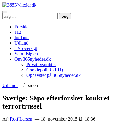
Åbn
Søg
Søg
menu
efter:
Forside
112
Indland
Udland
TV oversigt
Vejrudsigten
Om 365nyheder.dk
Privatlivspolitik
Cookiepolitik (EU)
Ophavsret på 365nyheder.dk
Udland
11 år siden
Sverige: Säpo efterforsker konkret
terrortrussel
Af:
Rolf Larsen
— 18. november 2015 kl. 18:36