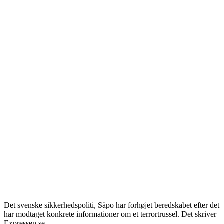
Det svenske sikkerhedspoliti, Säpo har forhøjet beredskabet efter det
har modtaget konkrete informationer om et terrortrussel.
Det skriver
Expressen.se.