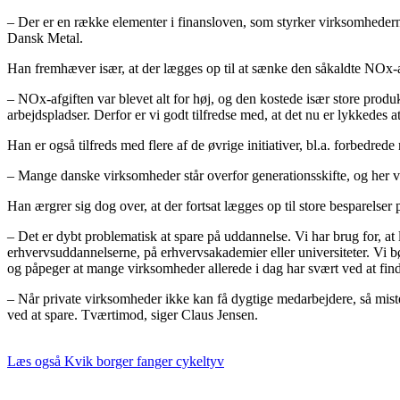
– Der er en række elementer i finansloven, som styrker virksomhedern
Dansk Metal.
Han fremhæver især, at der lægges op til at sænke den såkaldte NOx-a
– NOx-afgiften var blevet alt for høj, og den kostede især store prod
arbejdspladser. Derfor er vi godt tilfredse med, at det nu er lykkedes a
Han er også tilfreds med flere af de øvrige initiativer, bl.a. forbedr
– Mange danske virksomheder står overfor generationsskifte, og her ved
Han ærgrer sig dog over, at der fortsat lægges op til store besparelser
– Det er dybt problematisk at spare på uddannelse. Vi har brug for, at 
erhvervsuddannelserne, på erhvervsakademier eller universiteter. Vi b
og påpeger at mange virksomheder allerede i dag har svært ved at finde
– Når private virksomheder ikke kan få dygtige medarbejdere, så miste
ved at spare. Tværtimod, siger Claus Jensen.
Læs også
Kvik borger fanger cykeltyv