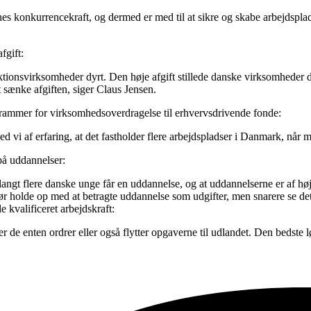
es konkurrencekraft, og dermed er med til at sikre og skabe arbejdspla
fgift:
uktionsvirksomheder dyrt. Den høje afgift stillede danske virksomheder
t sænke afgiften, siger Claus Jensen.
ede rammer for virksomhedsoverdragelse til erhvervsdrivende fonde:
 vi af erfaring, at det fastholder flere arbejdspladser i Danmark, når 
 på uddannelser:
langt flere danske unge får en uddannelse, og at uddannelserne er af høje
ør holde op med at betragte uddannelse som udgifter, men snarere se det
 kvalificeret arbejdskraft:
r de enten ordrer eller også flytter opgaverne til udlandet. Den bedste 