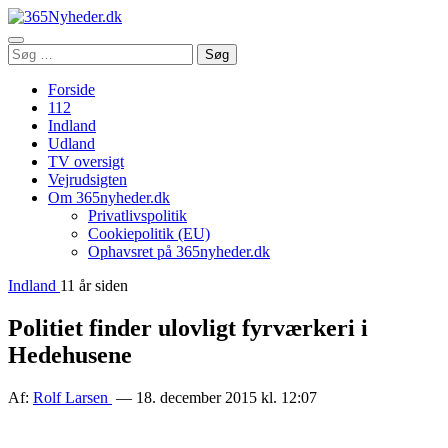
Åbn
Søg
Søg
menu
efter:
Forside
112
Indland
Udland
TV oversigt
Vejrudsigten
Om 365nyheder.dk
Privatlivspolitik
Cookiepolitik (EU)
Ophavsret på 365nyheder.dk
Indland
11 år siden
Politiet finder ulovligt fyrværkeri i
Hedehusene
Af:
Rolf Larsen
— 18. december 2015 kl. 12:07