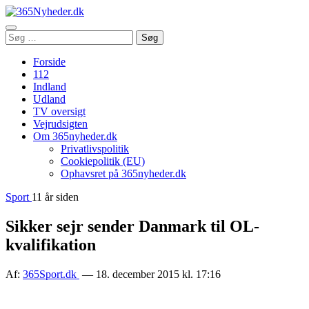
Åbn
Søg
Søg
menu
efter:
Forside
112
Indland
Udland
TV oversigt
Vejrudsigten
Om 365nyheder.dk
Privatlivspolitik
Cookiepolitik (EU)
Ophavsret på 365nyheder.dk
Sport
11 år siden
Sikker sejr sender Danmark til OL-
kvalifikation
Af:
365Sport.dk
— 18. december 2015 kl. 17:16