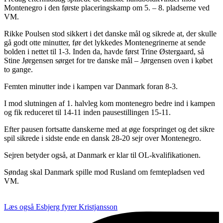
Montenegro i den første placeringskamp om 5. – 8. pladserne ved
VM.
Rikke Poulsen stod sikkert i det danske mål og sikrede at, der skulle
gå godt otte minutter, før det lykkedes Montenegrinerne at sende
bolden i nettet til 1-3. Inden da, havde først Trine Østergaard, så
Stine Jørgensen sørget for tre danske mål – Jørgensen oven i købet
to gange.
Femten minutter inde i kampen var Danmark foran 8-3.
I mod slutningen af 1. halvleg kom montenegro bedre ind i kampen
og fik reduceret til 14-11 inden pausestillingen 15-11.
Efter pausen fortsatte danskerne med at øge forspringet og det sikre
spil sikrede i sidste ende en dansk 28-20 sejr over Montenegro.
Sejren betyder også, at Danmark er klar til OL-kvalifikationen.
Søndag skal Danmark spille mod Rusland om femtepladsen ved
VM.
Læs også
Esbjerg fyrer Kristjansson