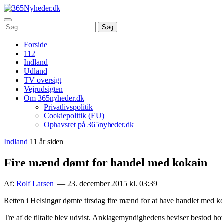
Åbn
Søg
Søg
menu
efter:
Forside
112
Indland
Udland
TV oversigt
Vejrudsigten
Om 365nyheder.dk
Privatlivspolitik
Cookiepolitik (EU)
Ophavsret på 365nyheder.dk
Indland
11 år siden
Fire mænd dømt for handel med kokain
Af:
Rolf Larsen
— 23. december 2015 kl. 03:39
Retten i Helsingør dømte tirsdag fire mænd for at have handlet med k
Tre af de tiltalte blev udvist. Anklagemyndighedens beviser bestod hove