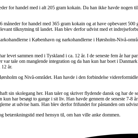
eder for handel med i alt 205 gram kokain. Da han ikke havde nogen til
og 6 måneder for handel med 365 gram kokain og at have opbevaret 500 
relevant tilknytning til landet. Han blev derfor udvist med et indrejseforb
 narkohandlerne i København og narkohandlerne i Hørsholm-Nivå-område
ar levet sammen med i Tyskland i ca. 12 år. I de seneste fem år har par
der var tale om manglende integration og da han kun har boet i Danmark i
 12 år.
n i Hørsholm og Nivå-området. Han havde i den forbindelse videreformid
t sin skolegang her. Han taler og skriver flydende dansk og har de senes
an kun har besøgt to gange i sit liv. Han havde gennem de seneste 7-8 
eglerne at udvise ham. Han blev derfor frifundet for påstanden om udvis
tog betænkningstid med hensyn til, om han ville anke dommen.