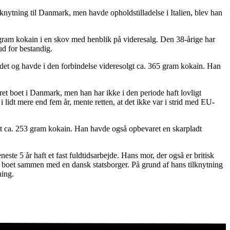
knytning til Danmark, men havde opholdstilladelse i Italien, blev han
gram kokain i en skov med henblik på videresalg. Den 38-årige har
ud for bestandig.
t og havde i den forbindelse videresolgt ca. 365 gram kokain. Han
ret boet i Danmark, men han har ikke i den periode haft lovligt
 lidt mere end fem år, mente retten, at det ikke var i strid med EU-
let ca. 253 gram kokain. Han havde også opbevaret en skarpladt
te 5 år haft et fast fuldtidsarbejde. Hans mor, der også er britisk
år boet sammen med en dansk statsborger. På grund af hans tilknytning
ning.