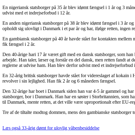
En nigeriansk statsborger på 35 år blev idømt fængsel i 1 år og 3 mån
udvist med et indrejseforbud i 12 år.
En anden nigeriansk statsborger på 38 år blev idømt fængsel i 3 år 
opholdt sig ulovligt i Danmark i et par år og har, ifølge retten, ingen 
En gambiansk statsborger på 40 år havde stået for kontakten mellem
fik fængsel i 2 år.
Den 40-årige hari 17 år været gift med en dansk statsborger, som han h
arbejde. Han taler, læser og forstår en del dansk, men retten fandt at 
reglerne at udvise ham. Han blev derfor udvist med et indrejseforbud i
En 32-årig britisk statsborger havde stået for videreslaget af kokai
revolver i sin lejlighed. Han fik 2 år og 6 måneders fængsel.
Den 32-årige har boet i Danmark siden han var 4-5 år gammel og har haf
statsborger, bor i Danmark. Han har en søster i Storbritannien, som h
til Danmark, mente retten, at det ville være uproportionalt efter EU-r
Tre af de tiltalte modtog dommen, mens den gambianske statsborger 
Læs også
33-årig dømt for ulovlig våbenbesiddelse