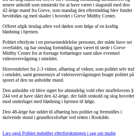
senere anholdt som mistænkt for at have været i slagsmål med den
42-årige mand fra Greve, som mandag den eftermiddag blev fundet
bevidstløs og med skader i hovedet i Greve Midtby Center.
Offeret afgik tirsdag aften ved døden som følge af en kraftig
blødning i hjernen.
Politiet efterlyste i en pressemeddelelse personer, der måtte have set
overfaldet, og har onsdag formiddag igen været til stede i Greve
Midtby Center for at foretage forhøringer samt sikre eventuel
videoovervågning i området.
Henvendelser fra 2-3 vidner, afhøring af vidner, som politiet selv traf
i området, samt gennemsyn af videoovervågningen bragte politiet på
sporet af den nu anholdte mand.
Den anholdte vil blive sigtet for almindelig vold efter straffelovens §
244 ved at have slået den 42-årige, der faldt omkuld og slog hovedet
mod underlaget med blødning i hjernen til følge.
Den 48-årige har siddet til afhøring hos politiet og fremstilles i
skrivende stund i grundlovsforhør ved retten i Roskilde.
Læs også
Politiet indstiller efterforskningen i sag om mulig