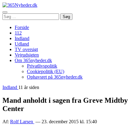
Åbn
Søg
Søg
menu
efter:
Forside
112
Indland
Udland
TV oversigt
Vejrudsigten
Om 365nyheder.dk
Privatlivspolitik
Cookiepolitik (EU)
Ophavsret på 365nyheder.dk
Indland
11 år siden
Mand anholdt i sagen fra Greve Midtby
Center
Af:
Rolf Larsen
— 23. december 2015 kl. 15:40