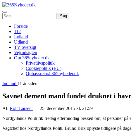
Åbn
Søg
Søg
menu
efter:
Forside
112
Indland
Udland
TV oversigt
Vejrudsigten
Om 365nyheder.dk
Privatlivspolitik
Cookiepolitik (EU)
Ophavsret på 365nyheder.dk
Indland
11 år siden
Savnet dement mand fundet druknet i hav
Af:
Rolf Larsen
— 25. december 2015 kl. 21:59
Nordjyllands Politi fik fredag eftermiddag besked om, at personer på e
Vagtchef hos Nordjyllands Politi, Bruno Brix oplyste tidligere på dag