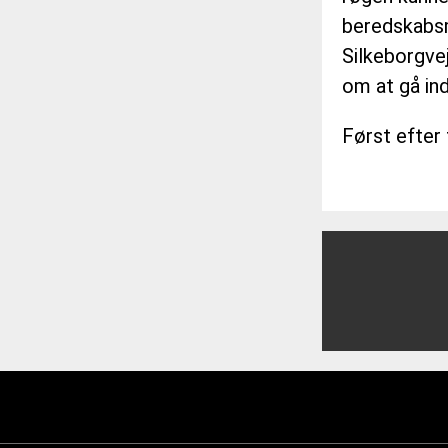
beredskabsm
VEJRUDSIGTEN
Silkeborgve
om at gå in
OM 365NYHEDER.DK
Først efter
PRIVATLIVSPOLITIK
COOKIEPOLITIK (EU)
OPHAVSRET PÅ 365NYHE