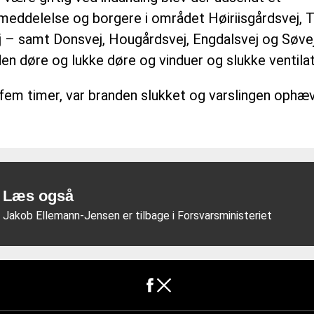
eddelelse og borgere i området Høiriisgårdsvej, T
j – samt Donsvej, Hougårdsvej, Engdalsvej og Søve
den døre og lukke døre og vinduer og slukke ventila
 fem timer, var branden slukket og varslingen ophæv
DER.DK
Læs også
Jakob Ellemann-Jensen er tilbage i Forsvarsministeriet