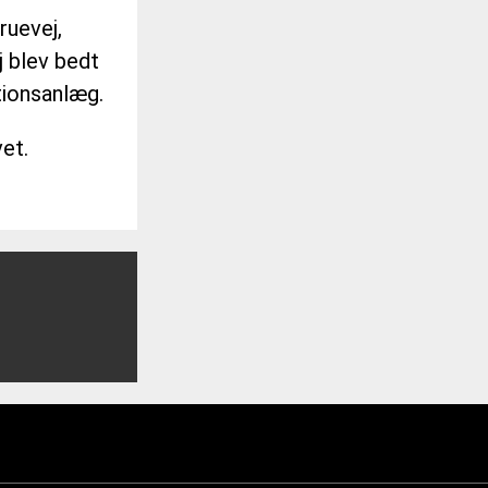
ruevej,
j blev bedt
tionsanlæg.
et.