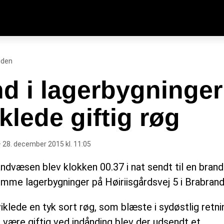
iden
d i lagerbygninger
klede giftig røg
 28. december 2015 kl. 11:05
andvæsen blev klokken 00.37 i nat sendt til en brand
mme lagerbygninger på Høiriisgårdsvej 5 i Brabrand
klede en tyk sort røg, som blæste i sydøstlig retni
 være giftig ved indånding blev der udsendt et