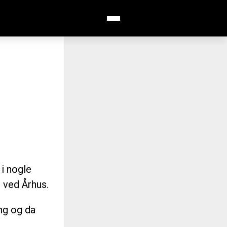
Åbn menu
SØG
 i nogle
 ved Århus.
ng og da