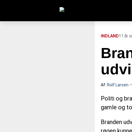
Søg efter:
INDLAND
11 år s
Bran
FORSIDE
udvi
112
Af:
Rolf Larsen
—
INDLAND
Politi og br
UDLAND
gamle og to
Branden udvi
TV OVERSIGT
røgen kunne