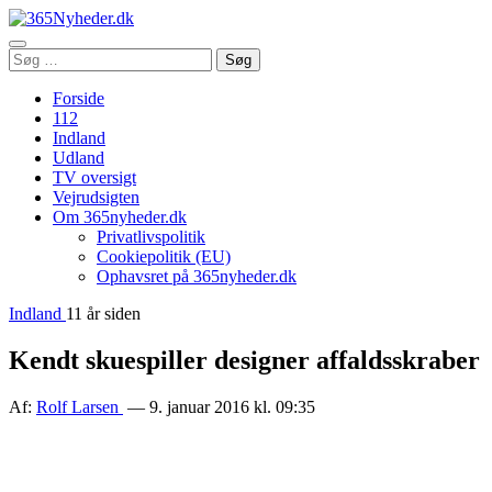
Åbn
Søg
Søg
menu
efter:
Forside
112
Indland
Udland
TV oversigt
Vejrudsigten
Om 365nyheder.dk
Privatlivspolitik
Cookiepolitik (EU)
Ophavsret på 365nyheder.dk
Indland
11 år siden
Kendt skuespiller designer affaldsskraber
Af:
Rolf Larsen
— 9. januar 2016 kl. 09:35