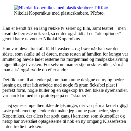
Nikolai Kopernikus med plasticskrabere. PRfoto.
Han er kendt fra en lang række tv-serier og film, samt teatret – men
hvad de færreste nok ved, så er der også lidt af en “ole opfinder”
gemt i ham: navnet er Nikolai Kopernikus.
Han var blevet træt af affald i vasken – og i sær når han var den
sidste, som skulle ud af døren, mens resten af familien for længst var
smuttet og havde ladet resterne fra morgenmad og madpakkelavning
ligge tilbage i vasken. For selvom man er stjerneskuespiller, så må
man altså også rydde op efter andre.
Det fik ham til at tænke på, om han kunne designe en ny og bedre
løsning og efter lidt arbejde med nogle få gram fleksibel plast i
perfekt form, nogle huller og en sugekop fra den lokale dyrehandler,
var han klar med sin prototype på en “skraber”.
– Jeg synes simpelthen ikke de løsninger, der var på markedet rigtigt
løste problemet og tænkte det måtte jeg kunne gøre bedre, siger
Kopernikus, der ellers har godt gang i karrieren som skuespiller og
netop har overstået optagelserne til nok en ny omgang Klassefesten
– den tredie i rækken.