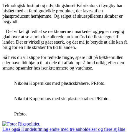
Teknologisk Institut og udviklingshuset Fabrikators i Lyngby har
bistået med at færdigudvikle produktet, der laves af en
plastproducent herhjemme. Og salget af skuespillerens skraber er
begyndt.
– Det virkeligt fedt at se reaktionerne i markedet og jeg er mægtig
glad over at se at min ide allerede nu kan fås i de fleste egne af
landet. Det er virkeligt gået stærk, og det må jo betyde at alle kan få
brug for en lille skraber fra tid til anden.
Så hvis du vil slippe for fedtede fingre, spare lidt på køkkenrullen
eller have lidt hjælp til at dele dit affald op så hold udkig efter den
smarte opsamler hos isenkræmmere og varehuse.
Nikolai Kopernikus med plasticskrabere. PRfoto.
Nikolai Kopernikus med sin plasticskraber. PRfoto.
Prfoto.
Læs også
Hundeluftning endte med tre anholdelser og flere stjålne