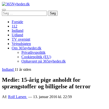
Åbn
Søg
Søg
menu
efter:
Forside
112
Indland
Udland
TV oversigt
Vejrudsigten
Om 365nyheder.dk
Privatlivspolitik
Cookiepolitik (EU)
Ophavsret på 365nyheder.dk
Indland
11 år siden
Medie: 15-årig pige anholdt for
sprængstoffer og billigelse af terror
Af:
Rolf Larsen
— 13. januar 2016 kl. 22:59