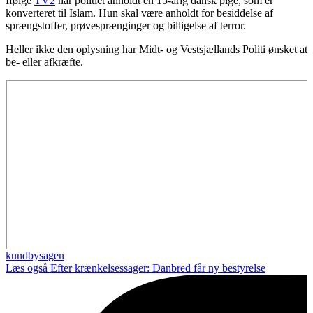
Ifølge
TV2
har politiet anholdt en 15-årig dansk pige, som er
konverteret til Islam. Hun skal være anholdt for besiddelse af
sprængstoffer, prøvesprænginger og billigelse af terror.
Heller ikke den oplysning har Midt- og Vestsjællands Politi ønsket at
be- eller afkræfte.
kundbysagen
Læs også
Efter krænkelsessager: Danbred får ny bestyrelse