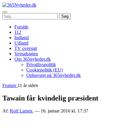
Åbn
Søg
Søg
menu
efter:
Forside
112
Indland
Udland
TV oversigt
Vejrudsigten
Om 365nyheder.dk
Privatlivspolitik
Cookiepolitik (EU)
Ophavsret på 365nyheder.dk
Feature
11 år siden
Tawain får kvindelig præsident
Af:
Rolf Larsen
— 16. januar 2016 kl. 17:37