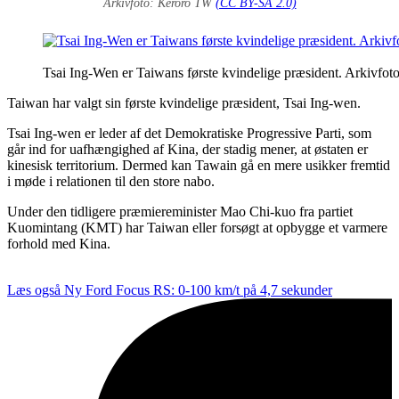
Arkivfoto: Keroro TW
(CC BY-SA 2.0)
Tsai Ing-Wen er Taiwans første kvindelige præsident. Arkivf
Taiwan har valgt sin første kvindelige præsident, Tsai Ing-wen.
Tsai Ing-wen er leder af det Demokratiske Progressive Parti, som
går ind for uafhængighed af Kina, der stadig mener, at østaten er
kinesisk territorium. Dermed kan Tawain gå en mere usikker fremtid
i møde i relationen til den store nabo.
Under den tidligere præmiereminister Mao Chi-kuo fra partiet
Kuomintang (KMT) har Taiwan eller forsøgt at opbygge et varmere
forhold med Kina.
Læs også
Ny Ford Focus RS: 0-100 km/t på 4,7 sekunder