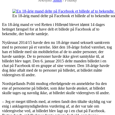
Arkivfoto:
Simon
/ Pixabay
En 18-årig mand delte på Facebook et billede af to bekendte so
En 18-årig mand er ved Retten i Hillerød blevet idømt 14 dages
betinget fængsel for at have delt et billede på Facebook af to
bekendte, der havde samleje.
Nytårsnat 2014/15 havde den nu 18-årige mand seksuelt samkvem
med to personer på et værelse. Idet den 18-årige forlod værelset, tog
han et billede med sin mobiltelefon af de to andre personer, der
havde samleje. De to personer havde ikke givet samtykke til, at
billedet blev taget. Den 6. januar 2015 delte manden billedet i en
chat på Facebook til en gruppe af sine venner. Den 18-årige havde
dog ikke aftalt med de to personer på billedet, at billedet måtte
videregives til andre.
Nordsjællands Politi modtog efterfølgende en anmeldelse fra den
ene af personerne på billedet, som ikke havde ønsket, at billedet
skulle tages og navnlig ikke, at billedet skulle videregives til andre.
– Jeg er meget tilfreds med, at retten fandt den tiltalte skyldig og var
enig i anklagemyndighedens vurdering af, at der var tale om
videregivelse ved, at billedet blev lagt op i en chat på Facebook.