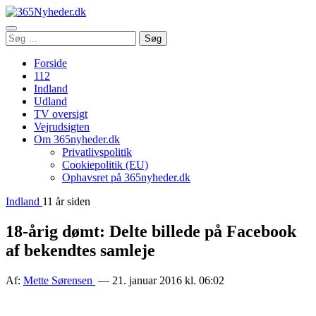
Åbn
Søg
Søg
menu
efter:
Forside
112
Indland
Udland
TV oversigt
Vejrudsigten
Om 365nyheder.dk
Privatlivspolitik
Cookiepolitik (EU)
Ophavsret på 365nyheder.dk
Indland
11 år siden
18-årig dømt: Delte billede på Facebook
af bekendtes samleje
Af:
Mette Sørensen
— 21. januar 2016 kl. 06:02