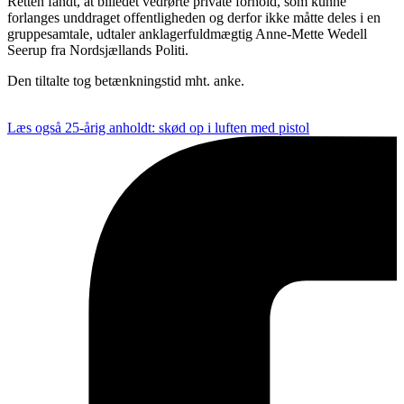
Retten fandt, at billedet vedrørte private forhold, som kunne
forlanges unddraget offentligheden og derfor ikke måtte deles i en
gruppesamtale, udtaler anklagerfuldmægtig Anne-Mette Wedell
Seerup fra Nordsjællands Politi.
Den tiltalte tog betænkningstid mht. anke.
Læs også
25-årig anholdt: skød op i luften med pistol