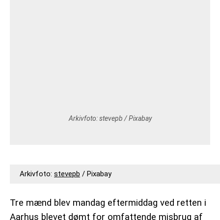
VEJRUDSIGTEN
OM 365NYHEDER.DK
PRIVATLIVSPOLITIK
COOKIEPOLITIK (EU)
OPHAVSRET PÅ 365NYHEDER.DK
Arkivfoto:
stevepb
/ Pixabay
Arkivfoto:
stevepb
/ Pixabay
Tre mænd blev mandag eftermiddag ved retten i
Aarhus blevet dømt for omfattende misbrug af