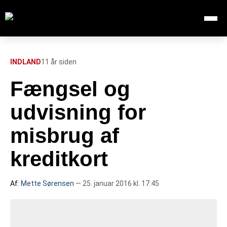
Åbn me
Søg efter:
SØG
INDLAND
11 år siden
Fængsel og
FORSIDE
udvisning for
112
misbrug af
kreditkort
INDLAND
UDLAND
Af:
Mette Sørensen
— 25. januar 2016 kl. 17:45
TV OVERSIGT