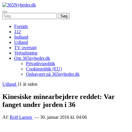
Åbn
Søg
Søg
menu
efter:
Forside
112
Indland
Udland
TV oversigt
Vejrudsigten
Om 365nyheder.dk
Privatlivspolitik
Cookiepolitik (EU)
Ophavsret på 365nyheder.dk
Udland
11 år siden
Kinesiske minearbejdere reddet: Var
fanget under jorden i 36
Af:
Rolf Larsen
— 30. januar 2016 kl. 04:06