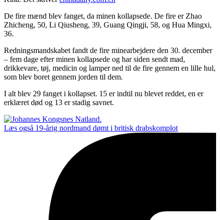
De fire mænd blev fanget, da minen kollapsede. De fire er Zhao
Zhicheng, 50, Li Qiusheng, 39, Guang Qingji, 58, og Hua Mingxi,
36.
Redningsmandskabet fandt de fire minearbejdere den 30. december
– fem dage efter minen kollapsede og har siden sendt mad,
drikkevare, tøj, medicin og lamper ned til de fire gennem en lille hul,
som blev boret gennem jorden til dem.
I alt blev 29 fanget i kollapset. 15 er indtil nu blevet reddet, en er
erklæret død og 13 er stadig savnet.
Læs også
19-årig nordmand dømt i britisk drabskomplot