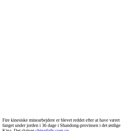
Fire kinesiske minearbejdere er blevet reddet efter at have været
fanget under jorden i 36 dage i Shandong-provinsen i det østlige
Kina. Det skriver
chinadaily.com.cn