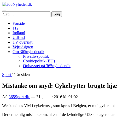
Åbn
Søg
Søg
menu
efter:
Forside
112
Indland
Udland
TV oversigt
Vejrudsigten
Om 365nyheder.dk
Privatlivspolitik
Cookiepolitik (EU)
Ophavsret på 365nyheder.dk
Sport
11 år siden
Mistanke om snyd: Cykelrytter brugte hj
Af:
365Sport.dk
— 31. januar 2016 kl. 01:02
Weekendens VM i cykelcross, som køres i Belgien, er muligvis ramt a
Der er nemlig mistanke om, at en af de kvindelige U23 deltagere har s