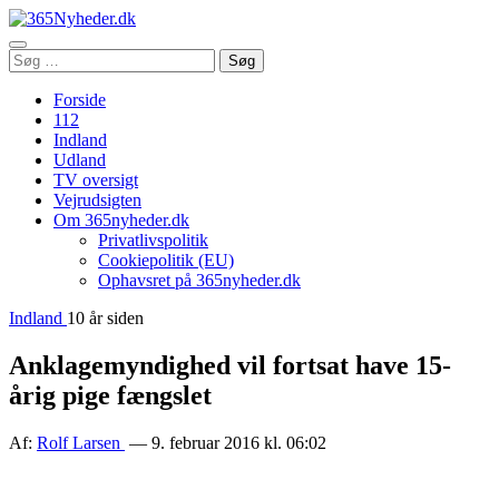
Åbn
Søg
Søg
menu
efter:
Forside
112
Indland
Udland
TV oversigt
Vejrudsigten
Om 365nyheder.dk
Privatlivspolitik
Cookiepolitik (EU)
Ophavsret på 365nyheder.dk
Indland
10 år siden
Anklagemyndighed vil fortsat have 15-
årig pige fængslet
Af:
Rolf Larsen
— 9. februar 2016 kl. 06:02