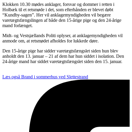
Klokken 10.30 mødes anklager, forsvar og dommer i retten i
Holbæk til et retsmøde i det, som efterhånden er blevet døbt
“Kundby-sagen”. Her vil anklagemyndigheden vil begære
varetægtsfængslingen af både den 15-årige pige og den 24-årige
mand forlænget.
Midt- og Vestsjællands Politi oplyser, at anklagemyndigheden vil
anmode om, at retsmødet afholdes for lukkede døre.
Den 15-årige pige har sidder varetægtsfængslet siden hun blev
anholdt den 13. januar – 21 af dem har hun siddet i isolation. Den
24-årige mand har siddet varetægtsfængslet siden den 15. januar.
Læs også
Brand i sommerhus ved Slettestrand