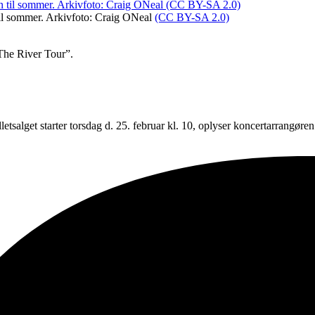
til sommer. Arkivfoto: Craig ONeal
(CC BY-SA 2.0)
The River Tour”.
etsalget starter torsdag d. 25. februar kl. 10, oplyser koncertarrangøre