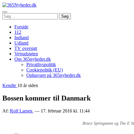
Åbn
Søg
Søg
menu
efter:
Forside
112
Indland
Udland
TV oversigt
Vejrudsigten
Om 365nyheder.dk
Privatlivspolitik
Cookiepolitik (EU)
Ophavsret på 365nyheder.dk
Kendte
10 år siden
Bossen kommer til Danmark
Af:
Rolf Larsen
— 17. februar 2016 kl. 11:44
Bruce Springsteen og The E St