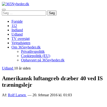
Åbn
Søg
Søg
menu
efter:
Forside
112
Indland
Udland
TV oversigt
Vejrudsigten
Om 365nyheder.dk
Privatlivspolitik
Cookiepolitik (EU)
Ophavsret på 365nyheder.dk
Udland
10 år siden
Amerikansk luftangreb dræber 40 ved IS
træningslejr
Af:
Rolf Larsen
— 20. februar 2016 kl. 01:03