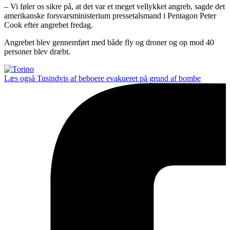
– Vi føler os sikre på, at det var et meget vellykket angreb, sagde det
amerikanske forsvarsministerium pressetalsmand i Pentagon Peter
Cook efter angrebet fredag.
Angrebet blev gennemført med både fly og droner og op mod 40
personer blev dræbt.
Læs også
Tusindvis af beboere evakueret på grund af bombe