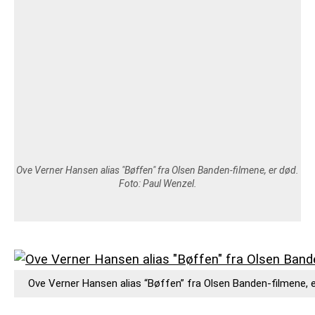
VEJRUDSIGTEN
OM 365NYHEDER.DK
PRIVATLIVSPOLITIK
COOKIEPOLITIK (EU)
OPHAVSRET PÅ 365NYHEDER.DK
Ove Verner Hansen alias "Bøffen" fra Olsen Banden-filmene, er død.
Foto: Paul Wenzel.
Ove Verner Hansen alias “Bøffen” fra Olsen Banden-filmene, e