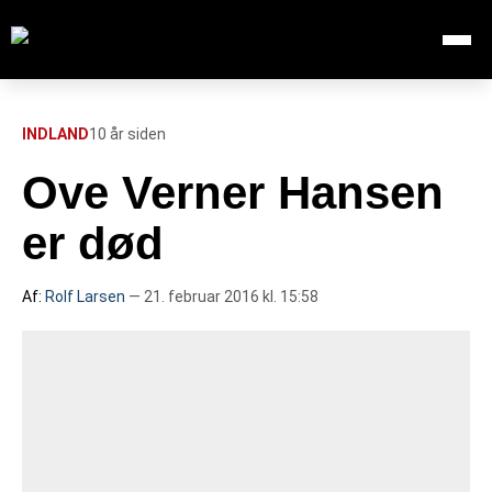
Åbn me
Søg efter:
SØG
INDLAND
10 år siden
Ove Verner Hansen
FORSIDE
er død
112
Af:
Rolf Larsen
— 21. februar 2016 kl. 15:58
INDLAND
UDLAND
TV OVERSIGT