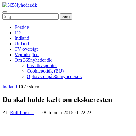
Åbn
Søg
Søg
menu
efter:
Forside
112
Indland
Udland
TV oversigt
Vejrudsigten
Om 365nyheder.dk
Privatlivspolitik
Cookiepolitik (EU)
Ophavsret på 365nyheder.dk
Indland
10 år siden
Du skal holde kæft om ekskæresten
Af:
Rolf Larsen
— 28. februar 2016 kl. 22:22