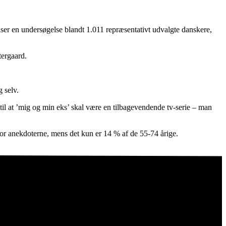
iser en undersøgelse blandt 1.011 repræsentativt udvalgte danskere,
tergaard.
 selv.
st til at ’mig og min eks’ skal være en tilbagevendende tv-serie – man
 for anekdoterne, mens det kun er 14 % af de 55-74 årige.