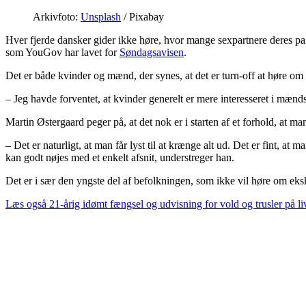
Arkivfoto:
Unsplash
/ Pixabay
Hver fjerde dansker gider ikke høre, hvor mange sexpartnere deres par
som YouGov har lavet for
Søndagsavisen
.
Det er både kvinder og mænd, der synes, at det er turn-off at høre om
– Jeg havde forventet, at kvinder generelt er mere interesseret i mænd
Martin Østergaard peger på, at det nok er i starten af et forhold, at m
– Det er naturligt, at man får lyst til at krænge alt ud. Det er fint, a
kan godt nøjes med et enkelt afsnit, understreger han.
Det er i sær den yngste del af befolkningen, som ikke vil høre om eks
Læs også
21-årig idømt fængsel og udvisning for vold og trusler på li