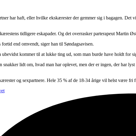
tner har haft, eller hvilke ekskærester der gemmer sig i bagagen.
Det v
 kærestens tidligere eskapader. Og det overrasker parterapeut Martin Øs
s fortid end omvendt, siger han til Søndagsavisen.
an ubevidst kommer til at lukke ting ud, som man burde have holdt for sig
t man snakker lidt om, hvad man har oplevet, men der er ingen, der har ly
kærester og sexpartnere. Hele 35 % af de 18-34 årige vil helst være fri
vet