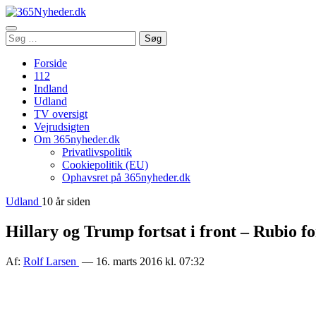
Åbn
Søg
Søg
menu
efter:
Forside
112
Indland
Udland
TV oversigt
Vejrudsigten
Om 365nyheder.dk
Privatlivspolitik
Cookiepolitik (EU)
Ophavsret på 365nyheder.dk
Udland
10 år siden
Hillary og Trump fortsat i front – Rubio f
Af:
Rolf Larsen
— 16. marts 2016 kl. 07:32