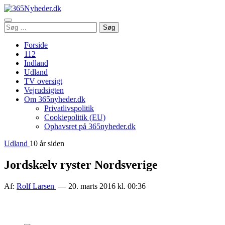
Åbn
Søg
Søg
menu
efter:
Forside
112
Indland
Udland
TV oversigt
Vejrudsigten
Om 365nyheder.dk
Privatlivspolitik
Cookiepolitik (EU)
Ophavsret på 365nyheder.dk
Udland
10 år siden
Jordskælv ryster Nordsverige
Af:
Rolf Larsen
— 20. marts 2016 kl. 00:36