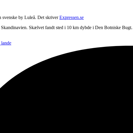
en svenske by Luleå.
Det skriver
Expressen.se
 og Skandinavien. Skælvet fandt sted i 10 km dybde i Den Botniske Bugt.
r lande