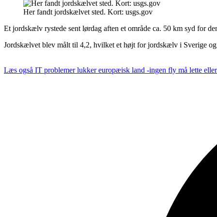
Her fandt jordskælvet sted. Kort: usgs.gov
Et jordskælv rystede sent lørdag aften et område ca. 50 km syd for d
Jordskælvet blev målt til 4,2, hvilket et højt for jordskælv i Sverige
Læs også
IT problemer lukker europæisk land -ingen fly må lette elle