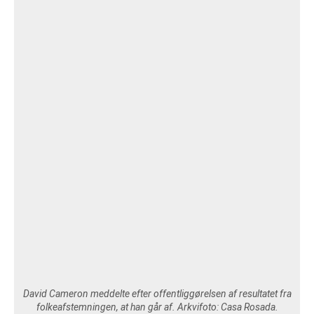
VEJRUDSIGTEN
OM 365NYHEDER.DK
PRIVATLIVSPOLITIK
COOKIEPOLITIK (EU)
OPHAVSRET PÅ 365NYHEDER.DK
David Cameron meddelte efter offentliggørelsen af resultatet fra
folkeafstemningen, at han går af. Arkvifoto: Casa Rosada.