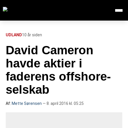
Åbn me
Søg efter:
SØG
UDLAND
10 år siden
David Cameron
FORSIDE
havde aktier i
112
faderens offshore-
selskab
INDLAND
UDLAND
Af:
Mette Sørensen
— 8. april 2016 kl. 05:25
TV OVERSIGT