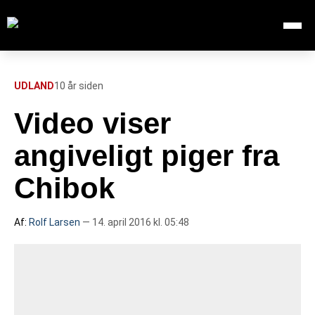
Åbn me
Søg efter:
SØG
UDLAND
10 år siden
Video viser
FORSIDE
angiveligt piger fra
112
Chibok
INDLAND
Af:
Rolf Larsen
— 14. april 2016 kl. 05:48
UDLAND
TV OVERSIGT