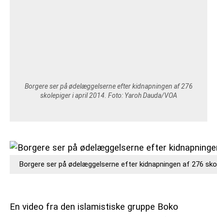
VEJRUDSIGTEN
OM 365NYHEDER.DK
PRIVATLIVSPOLITIK
Borgere ser på ødelæggelserne efter kidnapningen af 276
COOKIEPOLITIK (EU)
skolepiger i april 2014. Foto: Yaroh Dauda/VOA
OPHAVSRET PÅ 365NYHEDER.DK
Borgere ser på ødelæggelserne efter kidnapningen af 276 skol
En video fra den islamistiske gruppe Boko