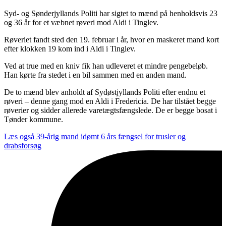
Syd- og Sønderjyllands Politi har sigtet to mænd på henholdsvis 23
og 36 år for et væbnet røveri mod Aldi i Tinglev.
Røveriet fandt sted den 19. februar i år, hvor en maskeret mand kort
efter klokken 19 kom ind i Aldi i Tinglev.
Ved at true med en kniv fik han udleveret et mindre pengebeløb.
Han kørte fra stedet i en bil sammen med en anden mand.
De to mænd blev anholdt af Sydøstjyllands Politi efter endnu et
røveri – denne gang mod en Aldi i Fredericia. De har tilstået begge
røverier og sidder allerede varetægtsfængslede. De er begge bosat i
Tønder kommune.
Læs også
39-årig mand idømt 6 års fængsel for trusler og
drabsforsøg