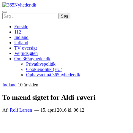
Åbn
Søg
Søg
menu
efter:
Forside
112
Indland
Udland
TV oversigt
Vejrudsigten
Om 365nyheder.dk
Privatlivspolitik
Cookiepolitik (EU)
Ophavsret på 365nyheder.dk
Indland
10 år siden
To mænd sigtet for Aldi-røveri
Af:
Rolf Larsen
— 15. april 2016 kl. 06:12