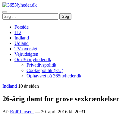
Åbn
Søg
Søg
menu
efter:
Forside
112
Indland
Udland
TV oversigt
Vejrudsigten
Om 365nyheder.dk
Privatlivspolitik
Cookiepolitik (EU)
Ophavsret på 365nyheder.dk
Indland
10 år siden
26-årig dømt for grove sexkrænkelser
Af:
Rolf Larsen
— 20. april 2016 kl. 20:31