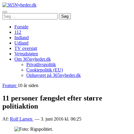
Åbn
Søg
Søg
menu
efter:
Forside
112
Indland
Udland
TV oversigt
Vejrudsigten
Om 365nyheder.dk
Privatlivspolitik
Cookiepolitik (EU)
Ophavsret på 365nyheder.dk
Feature
10 år siden
11 personer fængslet efter større
politiaktion
Af:
Rolf Larsen
— 3. juni 2016 kl. 06:25