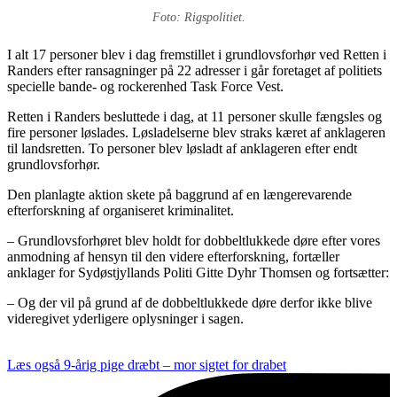
Foto: Rigspolitiet.
I alt 17 personer blev i dag fremstillet i grundlovsforhør ved Retten i
Randers efter ransagninger på 22 adresser i går foretaget af politiets
specielle bande- og rockerenhed Task Force Vest.
Retten i Randers besluttede i dag, at 11 personer skulle fængsles og
fire personer løslades. Løsladelserne blev straks kæret af anklageren
til landsretten. To personer blev løsladt af anklageren efter endt
grundlovsforhør.
Den planlagte aktion skete på baggrund af en længerevarende
efterforskning af organiseret kriminalitet.
– Grundlovsforhøret blev holdt for dobbeltlukkede døre efter vores
anmodning af hensyn til den videre efterforskning, fortæller
anklager for Sydøstjyllands Politi Gitte Dyhr Thomsen og fortsætter:
– Og der vil på grund af de dobbeltlukkede døre derfor ikke blive
videregivet yderligere oplysninger i sagen.
Læs også
9-årig pige dræbt – mor sigtet for drabet