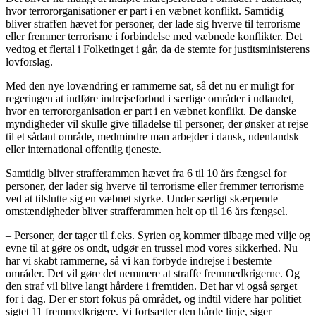
hvor terrororganisationer er part i en væbnet konflikt. Samtidig
bliver straffen hævet for personer, der lade sig hverve til terrorisme
eller fremmer terrorisme i forbindelse med væbnede konflikter.
Det
vedtog et flertal i Folketinget i går, da de stemte for justitsministerens
lovforslag.
Med den nye lovændring er rammerne sat, så det nu er muligt for
regeringen at indføre indrejseforbud i særlige områder i udlandet,
hvor en terrororganisation er part i en væbnet konflikt. De danske
myndigheder vil skulle give tilladelse til personer, der ønsker at rejse
til et sådant område, medmindre man arbejder i dansk, udenlandsk
eller international offentlig tjeneste.
Samtidig bliver strafferammen hævet fra 6 til 10 års fængsel for
personer, der lader sig hverve til terrorisme eller fremmer terrorisme
ved at tilslutte sig en væbnet styrke. Under særligt skærpende
omstændigheder bliver strafferammen helt op til 16 års fængsel.
– Personer, der tager til f.eks. Syrien og kommer tilbage med vilje og
evne til at gøre os ondt, udgør en trussel mod vores sikkerhed. Nu
har vi skabt rammerne, så vi kan forbyde indrejse i bestemte
områder. Det vil gøre det nemmere at straffe fremmedkrigerne. Og
den straf vil blive langt hårdere i fremtiden. Det har vi også sørget
for i dag. Der er stort fokus på området, og indtil videre har politiet
sigtet 11 fremmedkrigere. Vi fortsætter den hårde linje, siger