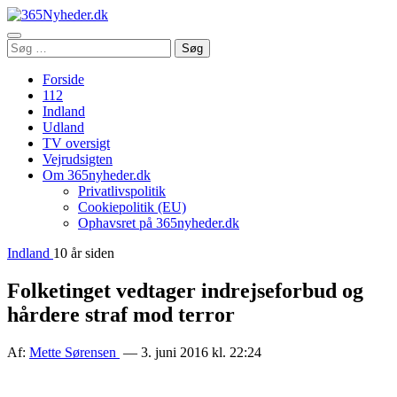
Åbn
Søg
Søg
menu
efter:
Forside
112
Indland
Udland
TV oversigt
Vejrudsigten
Om 365nyheder.dk
Privatlivspolitik
Cookiepolitik (EU)
Ophavsret på 365nyheder.dk
Indland
10 år siden
Folketinget vedtager indrejseforbud og
hårdere straf mod terror
Af:
Mette Sørensen
— 3. juni 2016 kl. 22:24