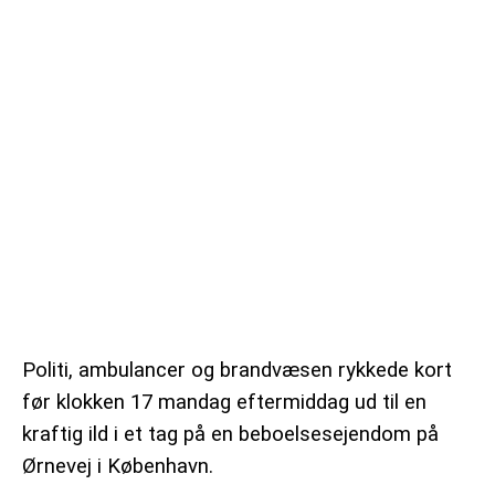
VEJRUDSIGTEN
OM 365NYHEDER.DK
PRIVATLIVSPOLITIK
COOKIEPOLITIK (EU)
OPHAVSRET PÅ 365NYHEDER.DK
Politi, ambulancer og brandvæsen rykkede kort
før klokken 17 mandag eftermiddag ud til en
kraftig ild i et tag på en beboelsesejendom på
Ørnevej i København.