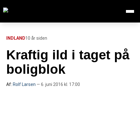
Åbn me
Søg efter:
SØG
INDLAND
10 år siden
Kraftig ild i taget på
FORSIDE
boligblok
112
Af:
Rolf Larsen
— 6. juni 2016 kl. 17:00
INDLAND
UDLAND
TV OVERSIGT