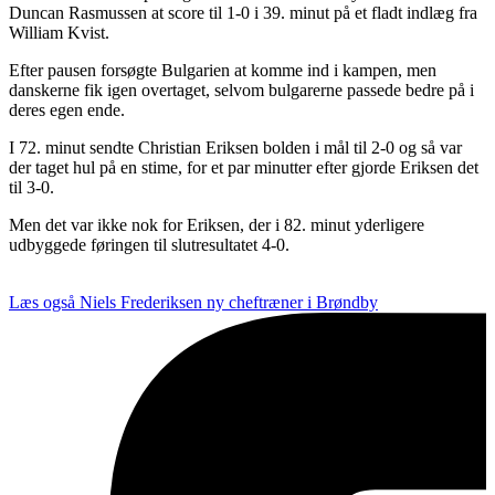
Duncan Rasmussen at score til 1-0 i 39. minut på et fladt indlæg fra
William Kvist.
Efter pausen forsøgte Bulgarien at komme ind i kampen, men
danskerne fik igen overtaget, selvom bulgarerne passede bedre på i
deres egen ende.
I 72. minut sendte Christian Eriksen bolden i mål til 2-0 og så var
der taget hul på en stime, for et par minutter efter gjorde Eriksen det
til 3-0.
Men det var ikke nok for Eriksen, der i 82. minut yderligere
udbyggede føringen til slutresultatet 4-0.
Læs også
Niels Frederiksen ny cheftræner i Brøndby