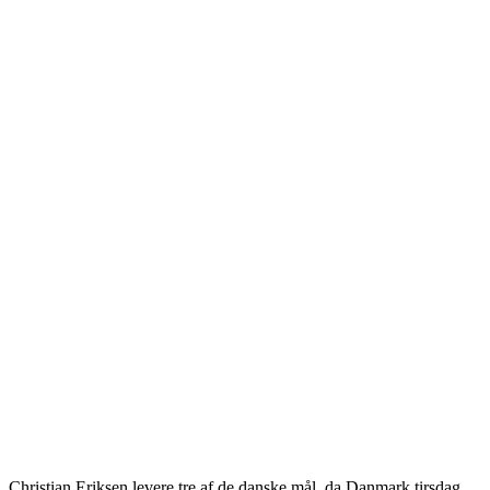
Christian Eriksen levere tre af de danske mål, da Danmark tirsdag