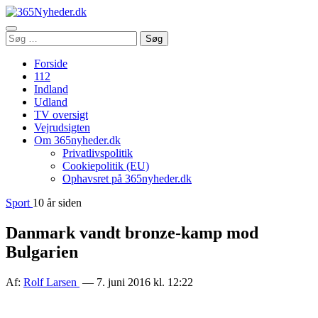
Åbn
Søg
Søg
menu
efter:
Forside
112
Indland
Udland
TV oversigt
Vejrudsigten
Om 365nyheder.dk
Privatlivspolitik
Cookiepolitik (EU)
Ophavsret på 365nyheder.dk
Sport
10 år siden
Danmark vandt bronze-kamp mod
Bulgarien
Af:
Rolf Larsen
— 7. juni 2016 kl. 12:22